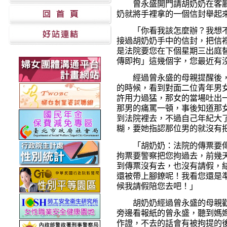
曾永盛開門請胡奶奶在客廳坐
奶就將手裡拿的一個信封舉起
「你看我該怎麼辦？我想不
接過胡奶奶手中的信封，把信
是法院要您在下個星期三出庭
傳即拘」這幾個字，您最近有
經過曾永盛的母親提醒後，
的時候，看到對面二位青年男
許用力過猛，那女的當場吐出
那男的痛罵一頓，事後知道那
到法院裡去，不過自己年紀大
糊，要她指認那位男的就沒有
「胡奶奶：法院的傳票要傳
拘票要警察把您拘過去，前幾
到傳票沒有去，也沒有請假，
還被帶上腳鐐呢！我看您還是
候我請假陪您去吧！」
胡奶奶經過曾永盛的母親勸
旁邊看報紙的曾永盛，聽到媽
作證，不去的話會有被拘提的