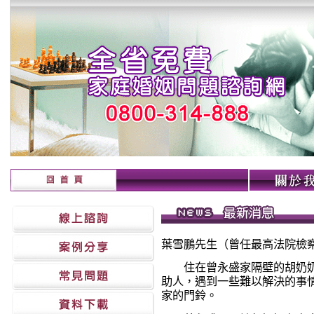
葉雪鵬先生（曾任最高法院檢
住在曾永盛家隔壁的胡奶奶
助人，遇到一些難以解決的事
家的門鈴。